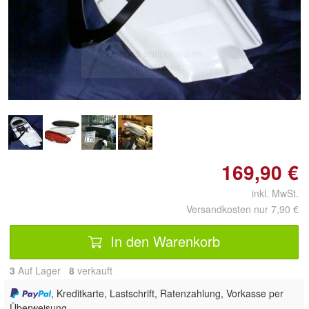
Doppelt antippen zum
vergrößern
169,90 €
inkl. MwSt.
Versandkosten nur 7,90 €
In den Warenkorb
3
Auf Lager
8
 verkauft
, Kreditkarte, Lastschrift, Ratenzahlung, Vorkasse per
Überweisung