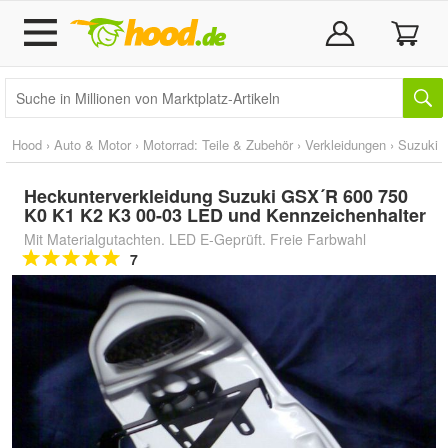
Hood
›
Auto & Motor
›
Motorrad: Teile & Zubehör
›
Verkleidungen
›
Suzuki
Heckunterverkleidung Suzuki GSX´R 600 750
K0 K1 K2 K3 00-03 LED und Kennzeichenhalter
Mit Materialgutachten. LED E-Geprüft. Freie Farbwahl
7