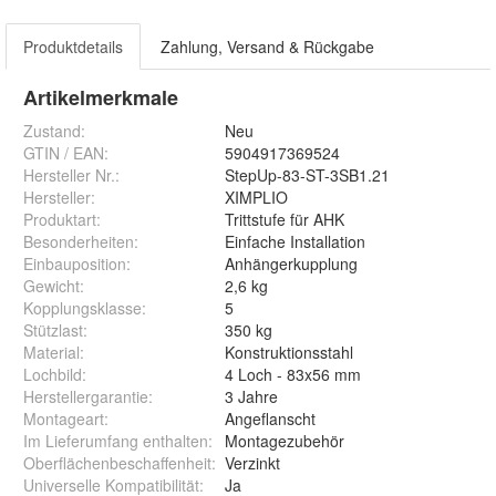
Produktdetails
Zahlung, Versand & Rückgabe
Artikelmerkmale
Zustand:
Neu
GTIN / EAN:
5904917369524
Hersteller Nr.:
StepUp-83-ST-3SB1.21
Hersteller
:
XIMPLIO
Produktart
:
Trittstufe für AHK
Besonderheiten
:
Einfache Installation
Einbauposition
:
Anhängerkupplung
Gewicht
:
2,6 kg
Kopplungsklasse
:
5
Stützlast
:
350 kg
Material
:
Konstruktionsstahl
Lochbild
:
4 Loch - 83x56 mm
Herstellergarantie
:
3 Jahre
Montageart
:
Angeflanscht
Im Lieferumfang enthalten
:
Montagezubehör
Oberflächenbeschaffenheit
:
Verzinkt
Universelle Kompatibilität
:
Ja