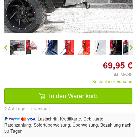
Doppelt antippen zum
vergrößern
69,95 €
inkl. MwSt.
Kostenloser Versand
In den Warenkorb
2
Auf Lager
1
 verkauft
, Lastschrift, Kreditkarte, Debitkarte,
Ratenzahlung, Sofortüberweisung, Überweisung, Bezahlung nach
30 Tagen