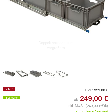
Doppelt antippen zum
vergrößern
- 24%
UVP:
329,00 €
249,00 €
Bestseller
ab
inkl. MwSt.
(249,00 €/Stk)
Kostenloser Versand