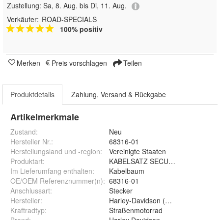
Zustellung:
Sa, 8. Aug. bis Di, 11. Aug.
Verkäufer:
ROAD-SPECIALS
100% positiv
Merken
Preis vorschlagen
Teilen
Produktdetails
Zahlung, Versand & Rückgabe
Artikelmerkmale
Zustand:
Neu
Hersteller Nr.:
68316-01
Herstellungsland und -region
:
Vereinigte Staaten
Produktart
:
KABELSATZ SECURITY SYSTEM
Im Lieferumfang enthalten
:
Kabelbaum
OE/OEM Referenznummer(n)
:
68316-01
Anschlussart
:
Stecker
Hersteller
:
Harley-Davidson (Original OE)
Kraftradtyp
:
Straßenmotorrad
Brand
:
Harley Davidson