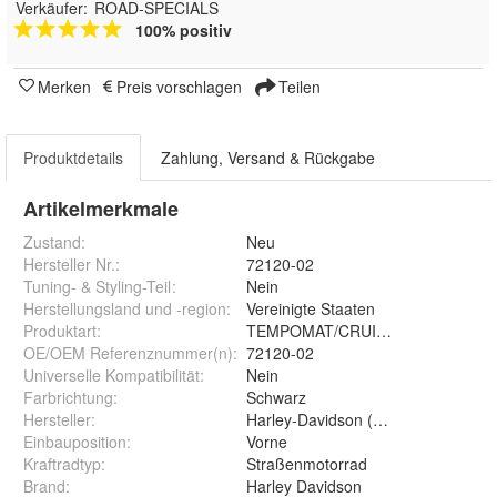
Verkäufer:
ROAD-SPECIALS
100% positiv
Merken
Preis vorschlagen
Teilen
Produktdetails
Zahlung, Versand & Rückgabe
Artikelmerkmale
Zustand:
Neu
Hersteller Nr.:
72120-02
Tuning- & Styling-Teil
:
Nein
Herstellungsland und -region
:
Vereinigte Staaten
Produktart
:
TEMPOMAT/CRUISE CONTROL S
OE/OEM Referenznummer(n)
:
72120-02
Universelle Kompatibilität
:
Nein
Farbrichtung
:
Schwarz
Hersteller
:
Harley-Davidson (Original OE)
Einbauposition
:
Vorne
Kraftradtyp
:
Straßenmotorrad
Brand
:
Harley Davidson