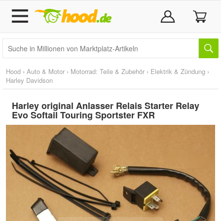
Hood
›
Auto & Motor
›
Motorrad: Teile & Zubehör
›
Elektrik & Zündung
›
Harley Davidson
Harley original Anlasser Relais Starter Relay
Evo Softail Touring Sportster FXR