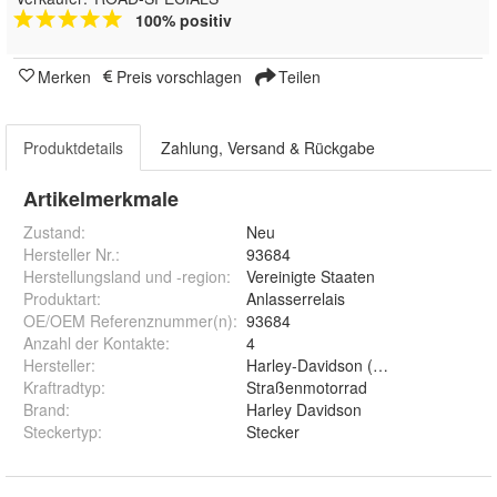
100% positiv
Merken
Preis vorschlagen
Teilen
Produktdetails
Zahlung, Versand & Rückgabe
Artikelmerkmale
Zustand:
Neu
Hersteller Nr.:
93684
Herstellungsland und -region
:
Vereinigte Staaten
Produktart
:
Anlasserrelais
OE/OEM Referenznummer(n)
:
93684
Anzahl der Kontakte
:
4
Hersteller
:
Harley-Davidson (Original OE)
Kraftradtyp
:
Straßenmotorrad
Brand
:
Harley Davidson
Steckertyp
:
Stecker