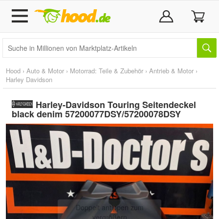
Hood
›
Auto & Motor
›
Motorrad: Teile & Zubehör
›
Antrieb & Motor
›
Harley Davidson
Harley-Davidson Touring Seitendeckel
black denim 57200077DSY/57200078DSY
Doppelt antippen zum
vergrößern