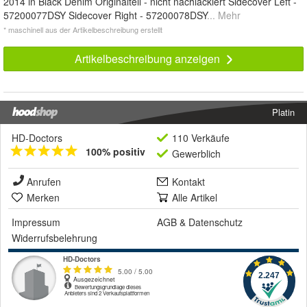
2014 in Black Denim Originalteil - nicht nachlackiert Sidecover Left -
57200077DSY Sidecover Right - 57200078DSY
... Mehr
* maschinell aus der Artikelbeschreibung erstellt
Artikelbeschreibung anzeigen
Platin
HD-Doctors
110 Verkäufe
100% positiv
Gewerblich
Anrufen
Kontakt
Merken
Alle Artikel
Impressum
AGB
&
Datenschutz
Widerrufsbelehrung