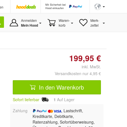
Mit Sicherheit bei
en
Hood einkaufen
Anmelden
Waren-
Merk-
Mein Hood
korb
zettel
199,95 €
inkl. MwSt.
Versandkosten nur 4,95 €
In den Warenkorb
Sofort lieferbar
1
Auf Lager
Zahlung
, Lastschrift,
Kreditkarte, Debitkarte,
Ratenzahlung, Sofortüberweisung,