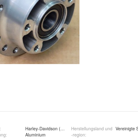
:
Harley-Davidson (Original OE)
Herstellungsland und
Vereinigte 
ung
:
Aluminium
-region
: