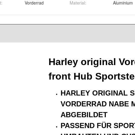
t
:
Vorderrad
Material
:
Aluminium