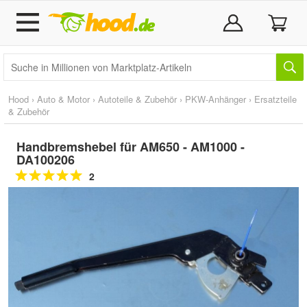
Hood
›
Auto & Motor
›
Autoteile & Zubehör
›
PKW-Anhänger
›
Ersatzteile
& Zubehör
Handbremshebel für AM650 - AM1000 -
DA100206
2