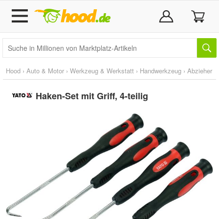
Hood
›
Auto & Motor
›
Werkzeug & Werkstatt
›
Handwerkzeug
›
Abzieher
Haken-Set mit Griff, 4-teilig