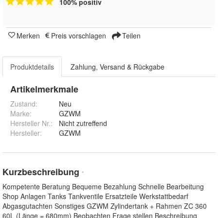
100% positiv
Merken
Preis vorschlagen
Teilen
Produktdetails
Zahlung, Versand & Rückgabe
Artikelmerkmale
Zustand:
Neu
Marke:
GZWM
Hersteller Nr.:
Nicht zutreffend
Hersteller
:
GZWM
Kurzbeschreibung
*
Kompetente Beratung Bequeme Bezahlung Schnelle Bearbeitung
Shop Anlagen Tanks Tankventile Ersatzteile Werkstattbedarf
Abgasgutachten Sonstiges GZWM Zylindertank + Rahmen ZC 360
60L (Länge = 680mm) Beobachten Frage stellen Beschreibung