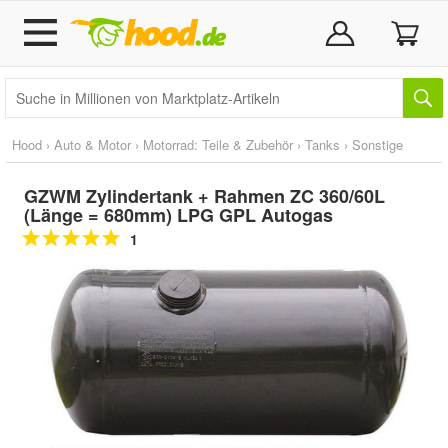
Hood
›
Auto & Motor
›
Motorrad: Teile & Zubehör
›
Tanks
›
Sonstige
GZWM Zylindertank + Rahmen ZC 360/60L
(Länge = 680mm) LPG GPL Autogas
1