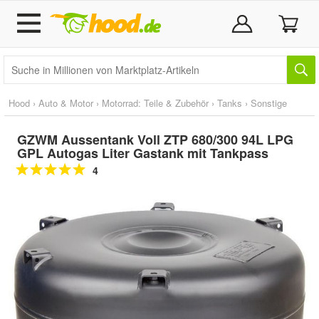
Hood
›
Auto & Motor
›
Motorrad: Teile & Zubehör
›
Tanks
›
Sonstige
GZWM Aussentank Voll ZTP 680/300 94L LPG
GPL Autogas Liter Gastank mit Tankpass
4