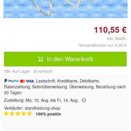
Doppelt antippen zum
vergrößern
110,55 €
inkl. MwSt.
Versandkosten nur 6,00 €
In den Warenkorb
10+
Auf Lager
3
 verkauft
, Lastschrift, Kreditkarte, Debitkarte,
Ratenzahlung, Sofortüberweisung, Überweisung, Bezahlung nach
30 Tagen
Zustellung:
Mo, 10. Aug. bis Fr, 14. Aug.
Verkäufer:
standheizung-shop
100% positiv