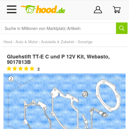
Hood
›
Auto & Motor
›
Autoteile & Zubehör
›
Sonstige
Gluehstift TT-E C und P 12V Kit, Webasto,
9017813B
2