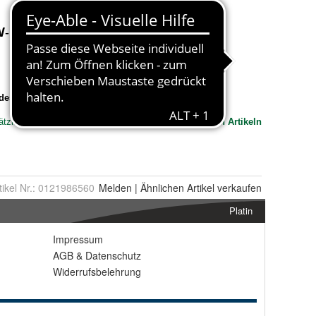
tikel Nr.:
0121986560
Melden
|
Ähnlichen
Artikel verkaufen
Platin
Impressum
AGB
&
Datenschutz
Widerrufsbelehrung