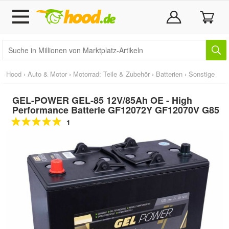
Hood
›
Auto & Motor
›
Motorrad: Teile & Zubehör
›
Batterien
›
Sonstige
GEL-POWER GEL-85 12V/85Ah OE - High
Performance Batterie GF12072Y GF12070V G85
1