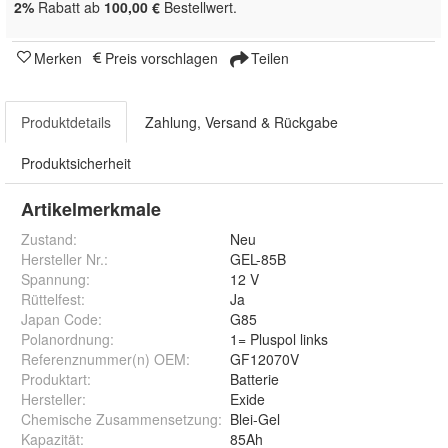
2%
Rabatt ab
100,00 €
Bestellwert.
Merken
Preis vorschlagen
Teilen
Produktdetails
Zahlung, Versand & Rückgabe
Produktsicherheit
Artikelmerkmale
Zustand:
Neu
Hersteller Nr.:
GEL-85B
Spannung
:
12 V
Rüttelfest
:
Ja
Japan Code
:
G85
Polanordnung
:
1= Pluspol links
Referenznummer(n) OEM
:
GF12070V
Produktart
:
Batterie
Hersteller
:
Exide
Chemische Zusammensetzung
:
Blei-Gel
Kapazität
:
85Ah