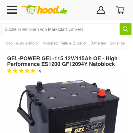
Hood
›
Auto & Motor
›
Motorrad: Teile & Zubehör
›
Batterien
›
Sonstige
GEL-POWER GEL-115 12V/115Ah OE - High
Performance ES1200 GF12094Y Natoblock
4