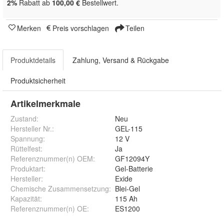
2%
Rabatt ab
100,00 €
Bestellwert.
Merken
Preis vorschlagen
Teilen
Produktdetails
Zahlung, Versand & Rückgabe
Produktsicherheit
Artikelmerkmale
Zustand:
Neu
Hersteller Nr.:
GEL-115
Spannung
:
12 V
Rüttelfest
:
Ja
Referenznummer(n) OEM
:
GF12094Y
Produktart
:
Gel-Batterie
Hersteller
:
Exide
Chemische Zusammensetzung
:
Blei-Gel
Kapazität
:
115 Ah
Referenznummer(n) OE
:
ES1200