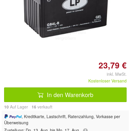
Doppelt antippen zum
vergrößern
23,79 €
inkl. MwSt.
Kostenloser Versand
In den Warenkorb
10
Auf Lager
16
 verkauft
, Kreditkarte, Lastschrift, Ratenzahlung, Vorkasse per
Überweisung
Zustellung:
Do, 13. Aug. bis Mo, 17. Aug.