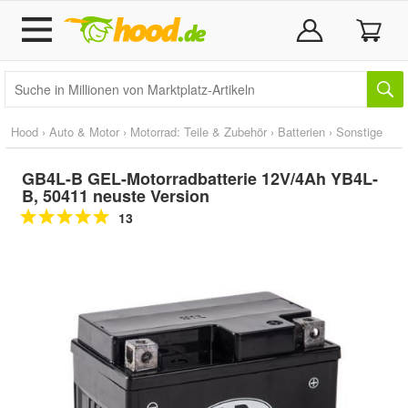
Hood
›
Auto & Motor
›
Motorrad: Teile & Zubehör
›
Batterien
›
Sonstige
GB4L-B GEL-Motorradbatterie 12V/4Ah YB4L-
B, 50411 neuste Version
13