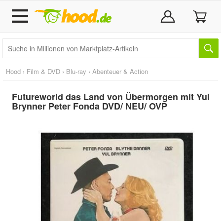
Hood
›
Film & DVD
›
Blu-ray
›
Abenteuer & Action
Futureworld das Land von Übermorgen mit Yul
Brynner Peter Fonda DVD/ NEU/ OVP