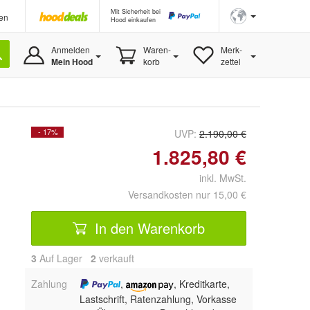
Mit Sicherheit bei
en
Hood einkaufen
Anmelden
Waren-
Merk-
Mein Hood
korb
zettel
- 17%
UVP:
2.190,00 €
1.825,80 €
inkl. MwSt.
Versandkosten nur 15,00 €
In den Warenkorb
3
Auf Lager
2
 verkauft
Zahlung
,
, Kreditkarte,
Lastschrift, Ratenzahlung, Vorkasse