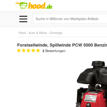
Hood
›
Auto & Motor
›
Sonstige
Forstseilwinde, Spillwinde PCW 5000 Benzin
2
Bewertungen