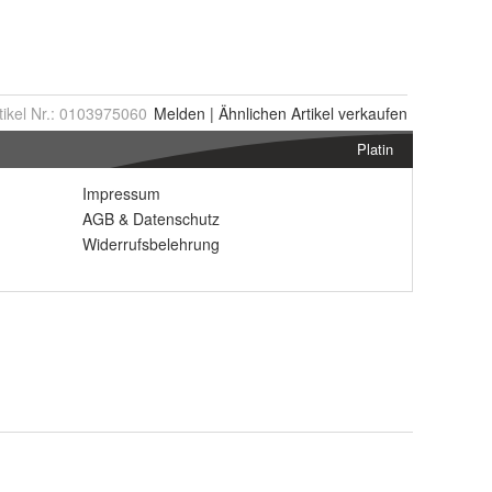
tikel Nr.:
0103975060
Melden
|
Ähnlichen
Artikel verkaufen
Platin
Impressum
AGB
&
Datenschutz
Widerrufsbelehrung