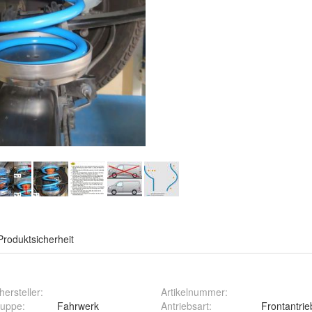
Produktsicherheit
ersteller
:
Artikelnummer
:
ruppe
:
Fahrwerk
Antriebsart
:
Frontantrie