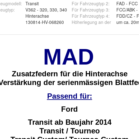
zeugmodell
:
Transit
Für Fahrzeugtyp 2
:
FAD - FCC
zeugtyp
:
V362 - 320, 330, 340
Für Fahrzeugtyp 3
:
FCC/ABK -
Hinterachse
Für Fahrzeugtyp 4
:
130814-HV-068260
Höherlegung an der
um ca. 20