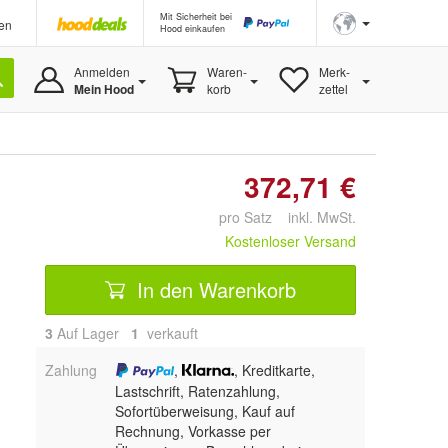
Mit Sicherheit bei
en
Hood einkaufen
Anmelden
Waren-
Merk-
Mein Hood
korb
zettel
372,71 €
pro Satz inkl. MwSt.
Kostenloser Versand
In den Warenkorb
3
Auf Lager
1
 verkauft
Zahlung
,
, Kreditkarte,
Lastschrift, Ratenzahlung,
Sofortüberweisung,
Kauf auf
Rechnung, Vorkasse per