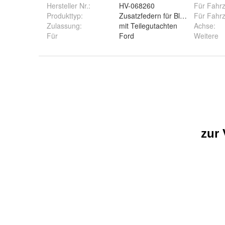
Hersteller Nr.:
HV-068260
Für Fahr
Produkttyp
:
Zusatzfedern für Blattfedern
Für Fahr
Zulassung
:
mit Teilegutachten
Achse
:
Für
Ford
Weitere