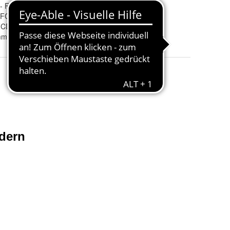
 - FCCA - FCCT - FCC/KOV - FCC/FD
Fahrzeuggewicht
:
 FCC/MC - FCC/KF - ARFCC - FDD
FDD/CZ - FCD - FED - FFD/Z FFD/ATS - 8H - 81
mm