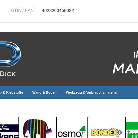
GTIN / EAN:
4028203450022