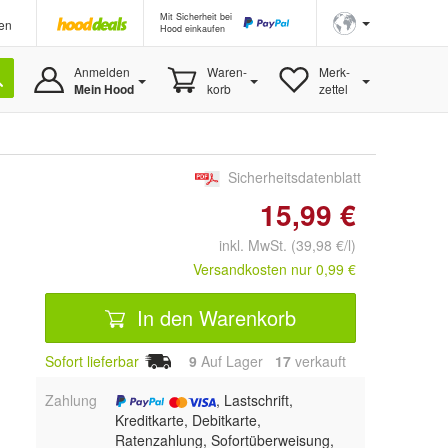
Mit Sicherheit bei
en
Hood einkaufen
Anmelden
Waren-
Merk-
Mein Hood
korb
zettel
Sicherheitsdatenblatt
15,99 €
inkl. MwSt. (39,98 €/l)
Versandkosten nur 0,99 €
In den Warenkorb
Sofort lieferbar
9
Auf Lager
17
 verkauft
Zahlung
, Lastschrift,
Kreditkarte, Debitkarte,
Ratenzahlung, Sofortüberweisung,