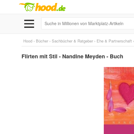
Hood
›
Bücher
›
Sachbücher & Ratgeber
›
Ehe & Partnerschaft
Flirten mit Stil - Nandine Meyden - Buch