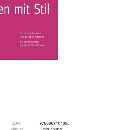
ISBN:
9783869104690
Marke:
Umbuchung