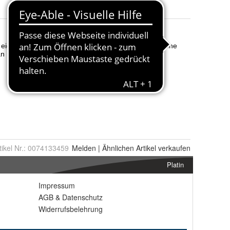
tikel Nr.:
0074133459
Melden
|
Ähnlichen
Artikel verkaufen
Platin
Impressum
AGB
&
Datenschutz
Widerrufsbelehrung