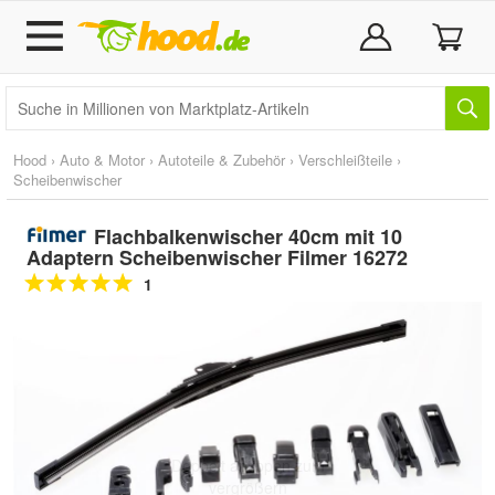
Hood
›
Auto & Motor
›
Autoteile & Zubehör
›
Verschleißteile
›
Scheibenwischer
Flachbalkenwischer 40cm mit 10
Adaptern Scheibenwischer Filmer 16272
1
Doppelt antippen zum
vergrößern