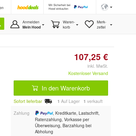
Mit Sicherheit bei
en
Hood einkaufen
Anmelden
Waren-
Merk-
Mein Hood
korb
zettel
107,25 €
inkl. MwSt.
Kostenloser Versand
In den Warenkorb
Sofort lieferbar
1
Auf Lager
1
 verkauft
Zahlung
, Kreditkarte, Lastschrift,
Ratenzahlung, Vorkasse per
Überweisung, Barzahlung bei
Abholung