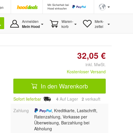
Mit Sicherheit bei
en
Hood einkaufen
Anmelden
Waren-
Merk-
Mein Hood
korb
zettel
32,05 €
inkl. MwSt.
Kostenloser Versand
In den Warenkorb
Sofort lieferbar
4
Auf Lager
2
 verkauft
Zahlung
, Kreditkarte, Lastschrift,
Ratenzahlung, Vorkasse per
Überweisung, Barzahlung bei
Abholung