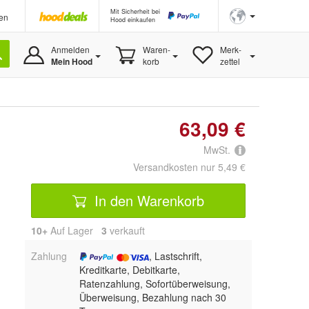
Mit Sicherheit bei
en
Hood einkaufen
Anmelden
Waren-
Merk-
Mein Hood
korb
zettel
63,09 €
MwSt.
Versandkosten nur 5,49 €
In den Warenkorb
10+
Auf Lager
3
 verkauft
Zahlung
, Lastschrift,
Kreditkarte, Debitkarte,
Ratenzahlung, Sofortüberweisung,
Überweisung, Bezahlung nach 30