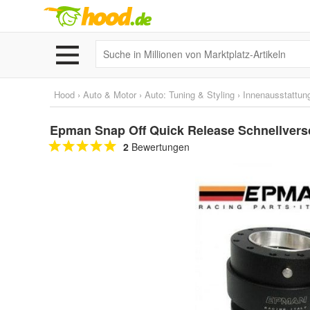
Hood
›
Auto & Motor
›
Auto: Tuning & Styling
›
Innenausstattun
Epman Snap Off Quick Release Schnellver
2
Bewertungen