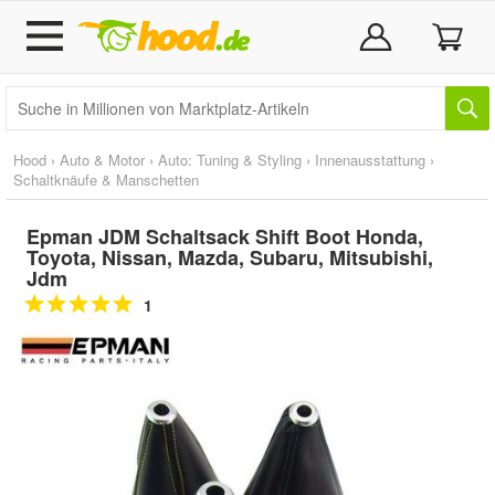
Hood
›
Auto & Motor
›
Auto: Tuning & Styling
›
Innenausstattung
›
Schaltknäufe & Manschetten
Epman JDM Schaltsack Shift Boot Honda,
Toyota, Nissan, Mazda, Subaru, Mitsubishi,
Jdm
1