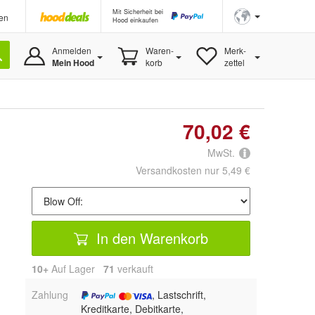
Mit Sicherheit bei
en
Hood einkaufen
Anmelden
Waren-
Merk-
Mein Hood
korb
zettel
70,02 €
MwSt.
Versandkosten nur 5,49 €
In den Warenkorb
10+
Auf Lager
71
 verkauft
Zahlung
, Lastschrift,
Kreditkarte, Debitkarte,