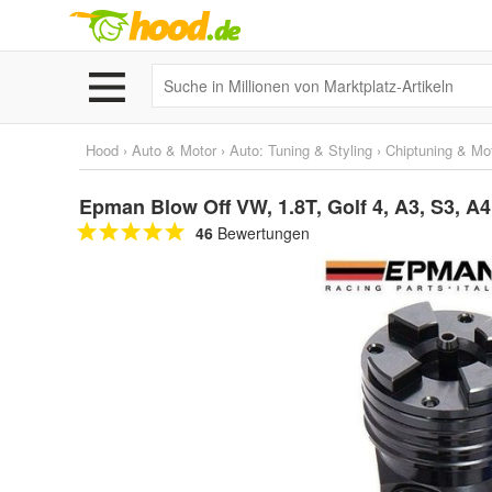
Hood
›
Auto & Motor
›
Auto: Tuning & Styling
›
Chiptuning & Mo
Epman Blow Off VW, 1.8T, Golf 4, A3, S3, A4
46
Bewertungen