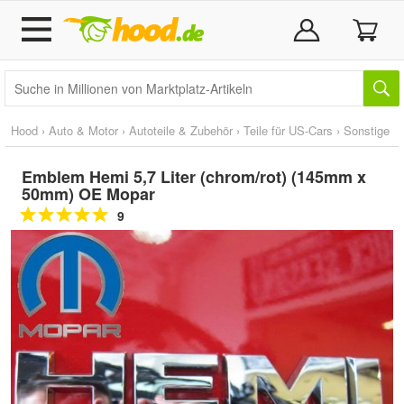
Hood
›
Auto & Motor
›
Autoteile & Zubehör
›
Teile für US-Cars
›
Sonstige
Emblem Hemi 5,7 Liter (chrom/rot) (145mm x
50mm) OE Mopar
9