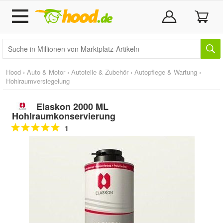
Hood
›
Auto & Motor
›
Autoteile & Zubehör
›
Autopflege & Wartung
›
Hohlraumversiegelung
Elaskon 2000 ML
Hohlraumkonservierung
1