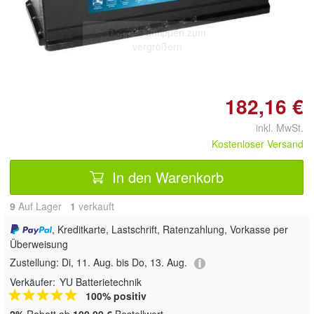
Doppelt antippen zum
vergrößern
182,16 €
inkl. MwSt.
Kostenloser Versand
In den Warenkorb
9
Auf Lager
1
 verkauft
, Kreditkarte, Lastschrift, Ratenzahlung, Vorkasse per
Überweisung
Zustellung:
Di, 11. Aug. bis Do, 13. Aug.
Verkäufer:
YU Batterietechnik
100% positiv
2%
Rabatt ab
100,00 €
Bestellwert.