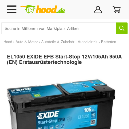
Hood
›
Auto & Motor
›
Autoteile & Zubehör
›
Autoelektrik
›
Batterien
EL1050 EXIDE EFB Start-Stop 12V/105Ah 950A
(EN) Erstausrüstertechnologie