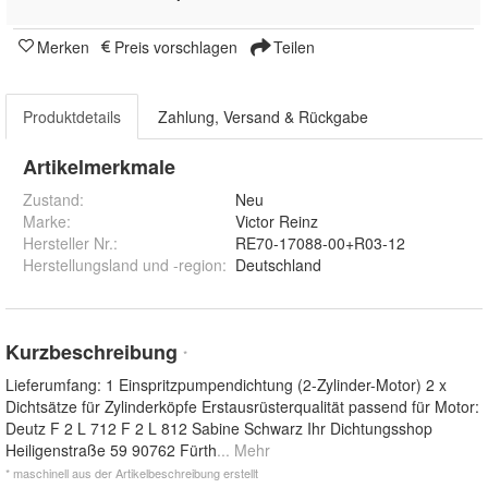
Merken
Preis vorschlagen
Teilen
Produktdetails
Zahlung, Versand & Rückgabe
Artikelmerkmale
Zustand:
Neu
Marke:
Victor Reinz
Hersteller Nr.:
RE70-17088-00+R03-12
Herstellungsland und -region
:
Deutschland
Kurzbeschreibung
*
Lieferumfang: 1 Einspritzpumpendichtung (2-Zylinder-Motor) 2 x
Dichtsätze für Zylinderköpfe Erstausrüsterqualität passend für Motor:
Deutz F 2 L 712 F 2 L 812 Sabine Schwarz Ihr Dichtungsshop
Heiligenstraße 59 90762 Fürth
... Mehr
* maschinell aus der Artikelbeschreibung erstellt