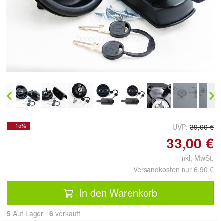
Doppelt antippen zum
vergrößern
- 15%
UVP:
39,00 €
33,00 €
inkl. MwSt.
Versandkosten nur 6,90 €
In den Warenkorb
5
Auf Lager
6
 verkauft