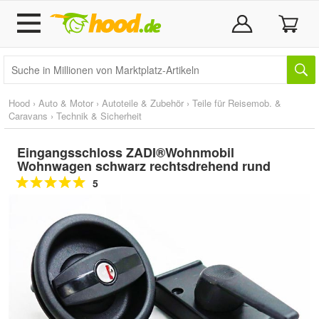
Hood
›
Auto & Motor
›
Autoteile & Zubehör
›
Teile für Reisemob. &
Caravans
›
Technik & Sicherheit
Eingangsschloss ZADI®Wohnmobil
Wohnwagen schwarz rechtsdrehend rund
5