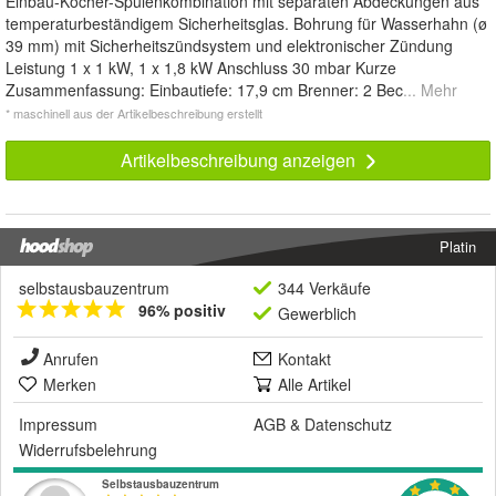
Einbau-Kocher-Spülenkombination mit separaten Abdeckungen aus
temperaturbeständigem Sicherheitsglas. Bohrung für Wasserhahn (ø
39 mm) mit Sicherheitszündsystem und elektronischer Zündung
Leistung 1 x 1 kW, 1 x 1,8 kW Anschluss 30 mbar Kurze
Zusammenfassung: Einbautiefe: 17,9 cm Brenner: 2 Bec
... Mehr
* maschinell aus der Artikelbeschreibung erstellt
Artikelbeschreibung anzeigen
Platin
selbstausbauzentrum
344 Verkäufe
96% positiv
Gewerblich
Anrufen
Kontakt
Merken
Alle Artikel
Impressum
AGB
&
Datenschutz
Widerrufsbelehrung