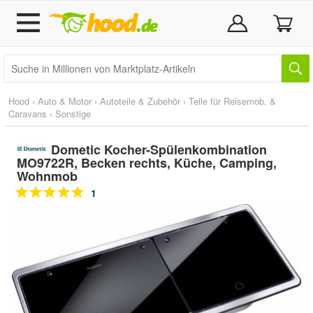
Hood
›
Auto & Motor
›
Autoteile & Zubehör
›
Teile für Reisemob. &
Caravans
›
Sonstige
Dometic Kocher-Spülenkombination
MO9722R, Becken rechts, Küche, Camping,
Wohnmob
1