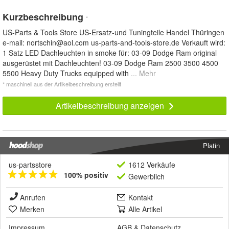
Kurzbeschreibung
*
US-Parts & Tools Store US-Ersatz-und Tuningteile Handel Thüringen
e-mail:
nortschin@aol.com
us-parts-and-tools-store.de Verkauft wird:
1 Satz LED Dachleuchten in smoke für: 03-09 Dodge Ram original
ausgerüstet mit Dachleuchten! 03-09 Dodge Ram 2500 3500 4500
5500 Heavy Duty Trucks equipped with
... Mehr
* maschinell aus der Artikelbeschreibung erstellt
Artikelbeschreibung anzeigen
Platin
us-partsstore
1612 Verkäufe
100% positiv
Gewerblich
Anrufen
Kontakt
Merken
Alle Artikel
Impressum
AGB
&
Datenschutz