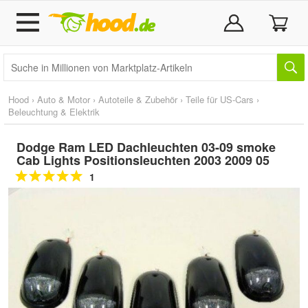
Hood
›
Auto & Motor
›
Autoteile & Zubehör
›
Teile für US-Cars
›
Beleuchtung & Elektrik
Dodge Ram LED Dachleuchten 03-09 smoke
Cab Lights Positionsleuchten 2003 2009 05
1