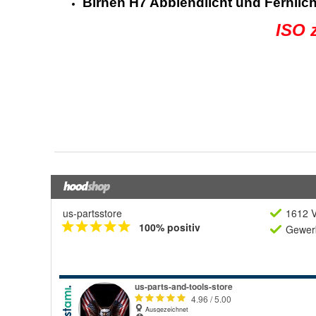
us-partsstore
1612 V
100% positiv
Gewerb