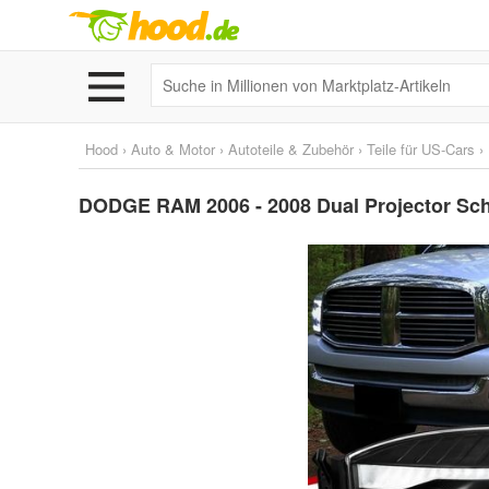
Hood
›
Auto & Motor
›
Autoteile & Zubehör
›
Teile für US-Cars
›
DODGE RAM 2006 - 2008 Dual Projector Sche