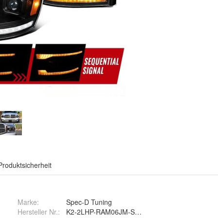
Produktsicherheit
Marke:
Spec-D Tuning
Hersteller Nr.:
K2-2LHP-RAM06JM-SQ-RS