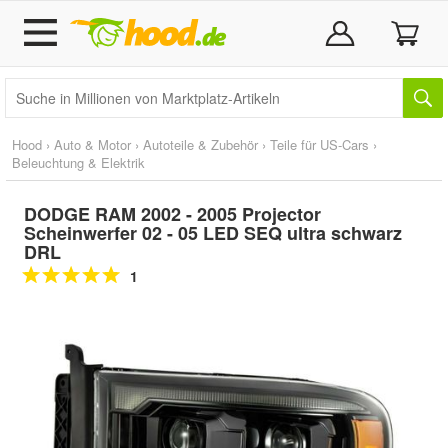
Hood
›
Auto & Motor
›
Autoteile & Zubehör
›
Teile für US-Cars
›
Beleuchtung & Elektrik
DODGE RAM 2002 - 2005 Projector
Scheinwerfer 02 - 05 LED SEQ ultra schwarz
DRL
1