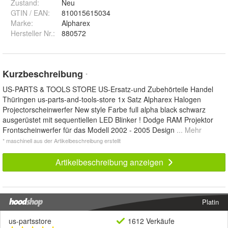
Zustand:
Neu
GTIN / EAN:
810015615034
Marke:
Alpharex
Hersteller Nr.:
880572
Kurzbeschreibung
*
US-PARTS & TOOLS STORE US-Ersatz-und Zubehörteile Handel
Thüringen us-parts-and-tools-store 1x Satz Alpharex Halogen
Projectorscheinwerfer New style Farbe full alpha black schwarz
ausgerüstet mit sequentiellen LED Blinker ! Dodge RAM Projektor
Frontscheinwerfer für das Modell 2002 - 2005 Design
... Mehr
* maschinell aus der Artikelbeschreibung erstellt
Artikelbeschreibung anzeigen
Platin
us-partsstore
1612 Verkäufe