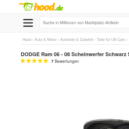
Hood
›
Auto & Motor
›
Autoteile & Zubehör
›
Teile für US-Cars
›
DODGE Ram 06 - 08 Scheinwerfer Schwarz S
7
Bewertungen