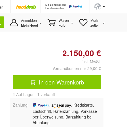
Mit Sicherheit bei
en
Hood einkaufen
Anmelden
Waren-
Merk-
Mein Hood
korb
zettel
2.150,00 €
inkl. MwSt.
Versandkosten nur 29,00 €
In den Warenkorb
1
Auf Lager
1
 verkauft
Zahlung
,
, Kreditkarte,
Lastschrift, Ratenzahlung, Vorkasse
per Überweisung, Barzahlung bei
Abholung