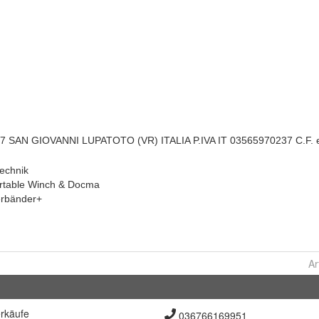
Ar
rkäufe
036766169951