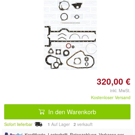
Doppelt antippen zum
vergrößern
320,00 €
inkl. MwSt.
Kostenloser Versand
In den Warenkorb
Sofort lieferbar
1
Auf Lager
2
 verkauft
, Kreditkarte, Lastschrift, Ratenzahlung, Vorkasse per