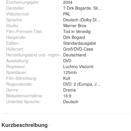
Erscheinungsjahr
:
2004
Darsteller
:
? Dirk Bogarde, Silvana Mangano, B
Videoformat
:
PAL
Sprache
:
Deutsch (Dolby Digital Mono)
Studio
:
Warner Bros
Film-/Fernseh-Titel
:
Tod in Venedig
Hauptrolle
:
Dirk Bogard
Edition
:
Standardausgabe
Hüllenart
:
Groß/DVD-Case
Herstellungsland und -region
:
Deutschland
Ausstattung
:
DVD
Regisseur
:
Luchino Visconti
Spieldauer
:
125min
Film-Stilrichtung
:
Kult
Regionalcode
:
DVD: 2 (Europa, Japan, Naher Oste
Genre
:
Drama
Bildseitenverhältnis
:
16:9
Untertitel Sprache
:
Deutsch
Kurzbeschreibung
*