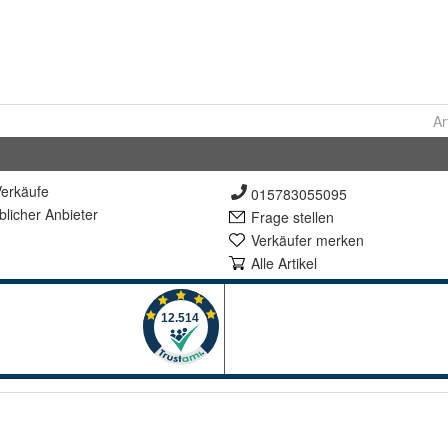
Ar
erkäufe
015783055095
lich
er Anbieter
Frage stellen
Verkäufer merken
Alle Artikel