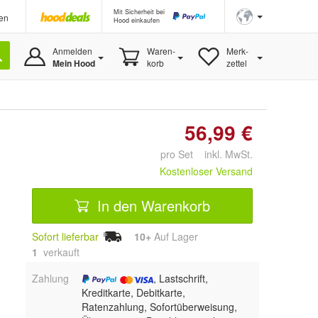
Mit Sicherheit bei
en
Hood einkaufen
Anmelden
Waren-
Merk-
Mein Hood
korb
zettel
56,99 €
pro Set inkl. MwSt.
Kostenloser Versand
In den Warenkorb
Sofort lieferbar
10+
Auf Lager
1
 verkauft
Zahlung
, Lastschrift,
Kreditkarte, Debitkarte,
Ratenzahlung, Sofortüberweisung,