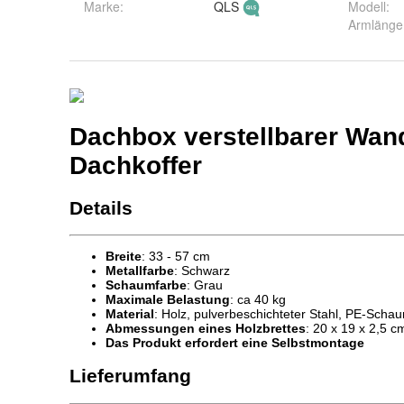
Marke:
QLS
Modell
:
Armlänge 