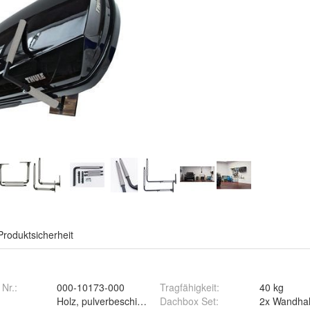
Produktsicherheit
 Nr.:
000-10173-000
Tragfähigkeit
:
40 kg
Holz, pulverbeschichteter Stahl, PE-Schaum
Dachbox Set
:
2x Wandhal