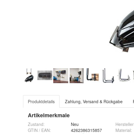
Produktdetails
Zahlung, Versand & Rückgabe
Artikelmerkmale
Zustand:
Neu
Hersteller
GTIN / EAN:
4262386315857
Material
: