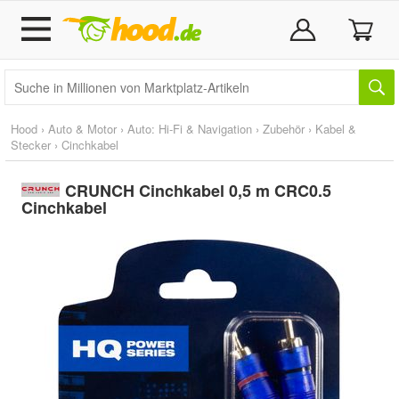
Hood
›
Auto & Motor
›
Auto: Hi-Fi & Navigation
›
Zubehör
›
Kabel &
Stecker
›
Cinchkabel
CRUNCH Cinchkabel 0,5 m CRC0.5
Cinchkabel