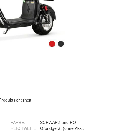
Produktsicherheit
FARBE
:
SCHWARZ und ROT
REICHWEITE
:
Grundgerät (ohne Akku), 20 Ah Batterie – bis zu 