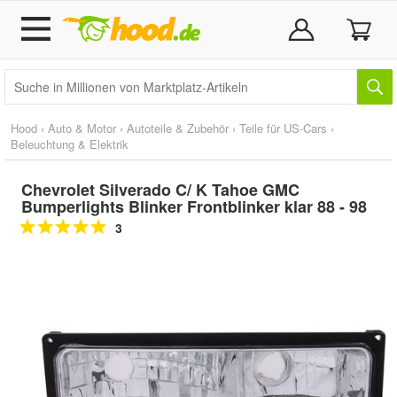
Hood
›
Auto & Motor
›
Autoteile & Zubehör
›
Teile für US-Cars
›
Beleuchtung & Elektrik
Chevrolet Silverado C/ K Tahoe GMC
Bumperlights Blinker Frontblinker klar 88 - 98
3