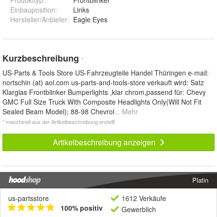
Einbauposition
:
Links
Hersteller/Anbieter
:
Eagle Eyes
Kurzbeschreibung
*
US-Parts & Tools Store US-Fahrzeugteile Handel Thüringen e-mail:
nortschin (at) aol.com us-parts-and-tools-store verkauft wird: Satz
Klarglas Frontblinker Bumperlights ,klar chrom,passend für: Chevy
GMC Full Size Truck With Composite Headlights Only(Will Not Fit
Sealed Beam Model); 88-98 Chevrol
... Mehr
* maschinell aus der Artikelbeschreibung erstellt
Artikelbeschreibung anzeigen
Platin
us-partsstore
1612 Verkäufe
100% positiv
Gewerblich