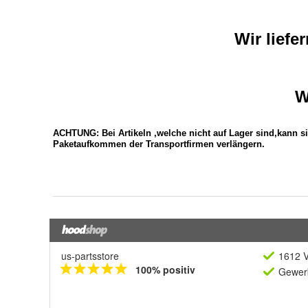
us-partsstore
1612 V
100% positiv
Gewerb