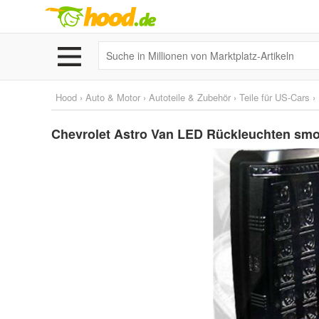
Hood
›
Auto & Motor
›
Autoteile & Zubehör
›
Teile für US-Cars
›
Chevrolet Astro Van LED Rückleuchten smok