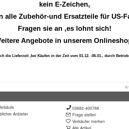
Ar
erkäufe
03682-400768
lich
er Anbieter
Frage stellen
Verkäufer merken
Alle Artikel