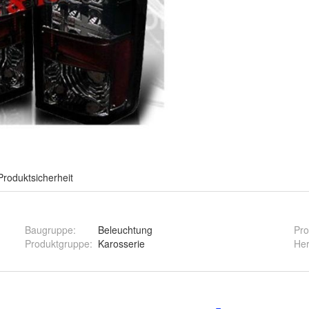
Produktsicherheit
Baugruppe
:
Beleuchtung
Pro
Produktgruppe
:
Karosserie
Her