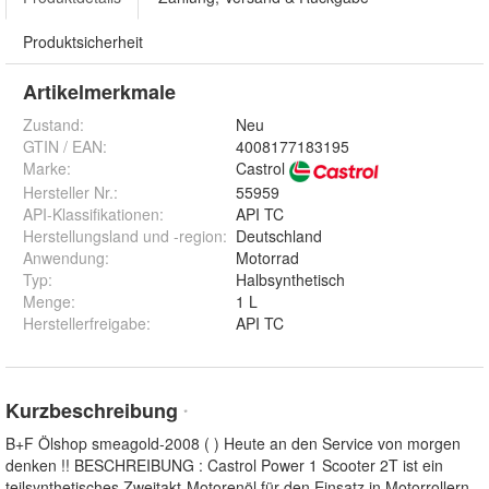
Produktsicherheit
Artikelmerkmale
Zustand:
Neu
GTIN / EAN:
4008177183195
Marke:
Castrol
Hersteller Nr.:
55959
API-Klassifikationen
:
API TC
Herstellungsland und -region
:
Deutschland
Anwendung
:
Motorrad
Typ
:
Halbsynthetisch
Menge
:
1 L
Herstellerfreigabe
:
API TC
Kurzbeschreibung
*
B+F Ölshop smeagold-2008 ( ) Heute an den Service von morgen
denken !! BESCHREIBUNG : Castrol Power 1 Scooter 2T ist ein
teilsynthetisches Zweitakt-Motorenöl für den Einsatz in Motorrollern