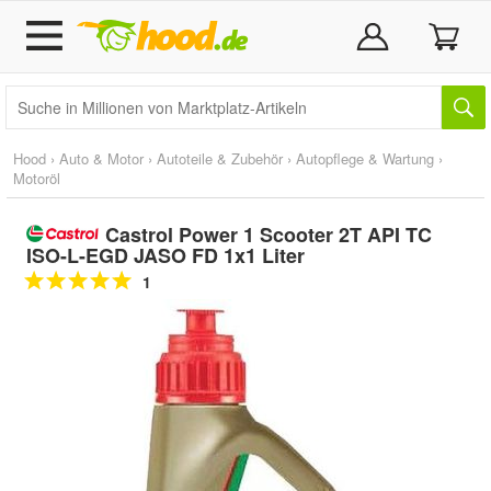
Hood
›
Auto & Motor
›
Autoteile & Zubehör
›
Autopflege & Wartung
›
Motoröl
Castrol Power 1 Scooter 2T API TC
ISO-L-EGD JASO FD 1x1 Liter
1