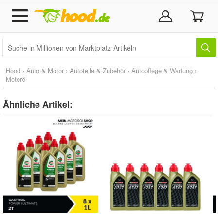
Hood
›
Auto & Motor
›
Autoteile & Zubehör
›
Autopflege & Wartung
›
Motoröl
Ähnliche Artikel: