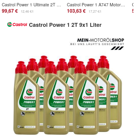
Castrol Power 1 Ultimate 2T 8x1 Liter
Castrol Power 1 A747 Motoröl mit Rizinusanteil 2 Takt Hochleistungsöl 6x1 Liter
99,67 €
103,63 €
5
12,46 €/l
17,27 €/l
Castrol Power 1 2T 9x1 Liter