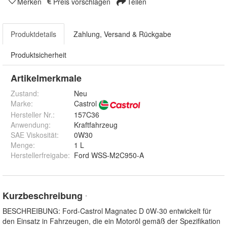
Merken
Preis vorschlagen
Teilen
Produktdetails
Zahlung, Versand & Rückgabe
Produktsicherheit
Artikelmerkmale
Zustand:
Neu
Marke:
Castrol
Hersteller Nr.:
157C36
Anwendung
:
Kraftfahrzeug
SAE Viskosität
:
0W30
Menge
:
1 L
Herstellerfreigabe
:
Ford WSS-M2C950-A
Kurzbeschreibung
*
BESCHREIBUNG: Ford-Castrol Magnatec D 0W-30 entwickelt für
den Einsatz in Fahrzeugen, die ein Motoröl gemäß der Spezifikation