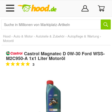
Hood
›
Auto & Motor
›
Autoteile & Zubehör
›
Autopflege & Wartung
›
Motoröl
Castrol Magnatec D 0W-30 Ford WSS-
M2C950-A 1x1 Liter Motoröl
3